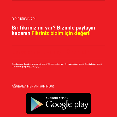
BİR FİKRİM VAR!
Bir fikriniz mi var? Bizimle paylaşın
kazanın
Fikriniz bizim için değerli
PAYLAŞIN!
Görüşleriniz Bizim için Önemlidir!
Dudullu döner, Dudullu imes yemek siparişi Dönerci restaurant , ümraniye döner siparişi Dudullu Döner siparişi,
Dudullu kebap siparişi, مطعم دونر لحم
AĞABABA HER AN YANINDA!