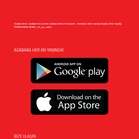
Görüşleriniz Bizim için Önemlidir!
Dudullu döner, Dudullu imes yemek siparişi Dönerci restaurant , ümraniye döner siparişi Dudullu Döner siparişi,
Dudullu kebap siparişi, مطعم دونر لحم
AĞABABA HER AN YANINDA!
BİZE ULAŞIN