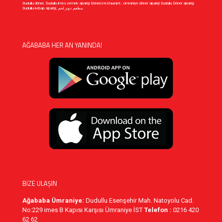
Dudullu döner, Dudullu imes yemek siparişi Dönerci restaurant , ümraniye döner siparişi Dudullu Döner siparişi,
Dudullu kebap siparişi, مطعم دونر لحم
AĞABABA HER AN YANINDA!
BİZE ULAŞIN
Ağababa Ümraniye:
Dudullu Esenşehir Mah. Natoyolu Cad.
No:229 imes B Kapısı Karşısı Ümraniye İST
Telefon :
0216 420
62 62