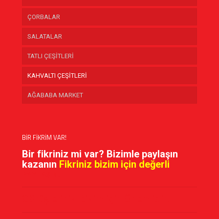
ÇORBALAR
SALATALAR
TATLI ÇEŞİTLERİ
KAHVALTI ÇEŞİTLERİ
AĞABABA MARKET
BİR FİKRİM VAR!
Bir fikriniz mi var? Bizimle paylaşın
kazanın
Fikriniz bizim için değerli
PAYLAŞIN!
Görüşleriniz Bizim için Önemlidir!