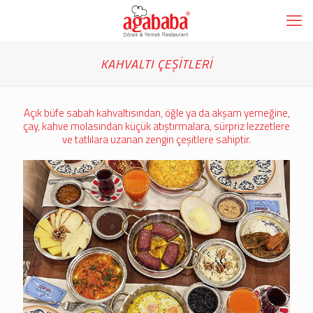
KAHVALTI ÇEŞİTLERİ
Açık büfe sabah kahvaltısından, öğle ya da akşam yemeğine,
çay, kahve molasından küçük atıştırmalara, sürpriz lezzetlere
ve tatlılara uzanan zengin çeşitlere sahiptir.