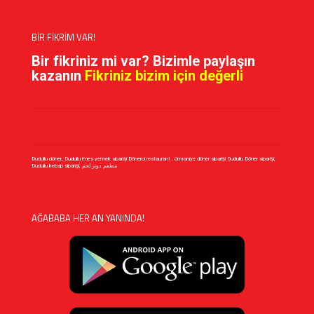
BİR FİKRİM VAR!
Bir fikriniz mi var? Bizimle paylaşın
kazanın
Fikriniz bizim için değerli
PAYLAŞIN!
Görüşleriniz Bizim için Önemlidir!
Dudullu döner, Dudullu imes yemek siparişi Dönerci restaurant , ümraniye döner siparişi Dudullu Döner siparişi,
Dudullu kebap siparişi, مطعم دونر لحم
AĞABABA HER AN YANINDA!