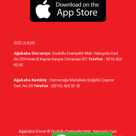
BİZE ULAŞIN
Ağababa Ümraniye:
Dudullu Esenşehir Mah. Natoyolu Cad.
No:229 imes B Kapısı Karşısı Ümraniye İST
Telefon :
0216 420
62 62
Ağababa Kadıköy :
Osmanağa Mahallesi Söğütlü Çeşme
Cad. No:20
Telefon :
(0216) 420 52 52
Ağababa Döner © Dudullu Esenşehir Mah. Natoyolu Cad.