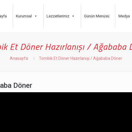
ayfa
Kurumsal
Lezzetlerimiz
Günün Menüsü
Medya
ik Et Döner Hazırlanışı / Ağababa 
Anasayfa
Tombik Et Döner Hazırlanışı / Ağababa Döner
baba Döner