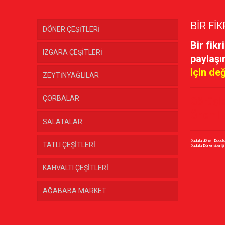
BİR FİK
DÖNER ÇEŞİTLERİ
Bir fikr
IZGARA ÇEŞİTLERİ
paylaşı
için de
ZEYTİNYAĞLILAR
ÇORBALAR
Görüşle
Önemlid
SALATALAR
Dudullu döner, Dudull
TATLI ÇEŞİTLERİ
KAHVALTI ÇEŞİTLERİ
AĞABABA MARKET