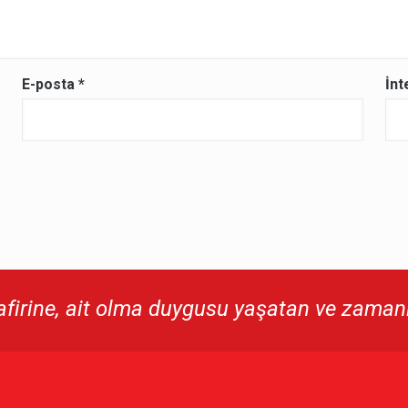
E-posta
*
İnt
irine, ait olma duygusu yaşatan ve zamanı 