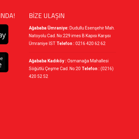
INDA!
BİZE ULAŞIN
Ağababa Ümraniye:
Dudullu Esenşehir Mah.
Natoyolu Cad. No:229 imes B Kapısı Karşısı
Ümraniye İST
Telefon :
0216 420 62 62
Ağababa Kadıköy :
Osmanağa Mahallesi
Söğütlü Çeşme Cad. No:20
Telefon :
(0216)
420 52 52