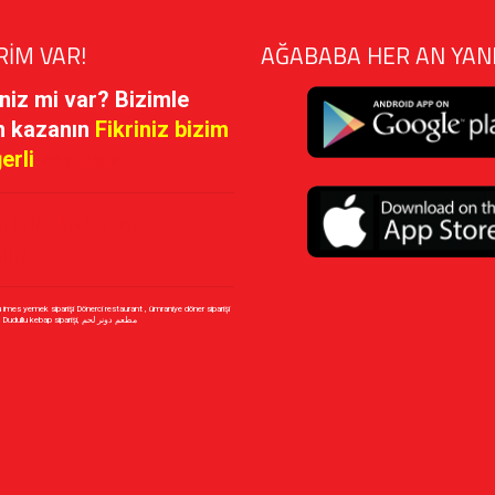
RİM VAR!
AĞABABA HER AN YAN
iniz mi var? Bizimle
n kazanın
Fikriniz bizim
ğerli
PAYLAŞIN!
riniz Bizim için
ir!
u imes yemek siparişi Dönerci restaurant , ümraniye döner siparişi
Dudullu Döner siparişi, Dudullu kebap siparişi, مطعم دونر لحم