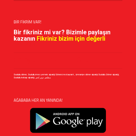
BİR FİKRİM VAR!
Bir fikriniz mi var? Bizimle paylaşın
kazanın
Fikriniz bizim için değerli
PAYLAŞIN!
Görüşleriniz Bizim için Önemlidir!
Dudullu döner, Dudullu imes yemek siparişi Dönerci restaurant , ümraniye döner siparişi Dudullu Döner siparişi,
Dudullu kebap siparişi, مطعم دونر لحم
AĞABABA HER AN YANINDA!