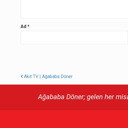
Ad
*
Akit TV | Ağababa Döner
Post navigation
Ağababa Döner; gelen her misaf