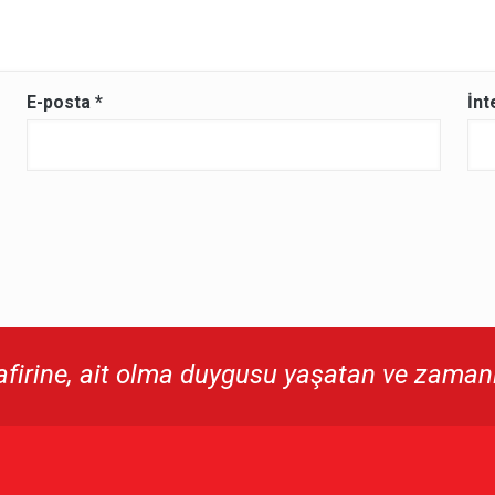
E-posta
*
İnt
irine, ait olma duygusu yaşatan ve zamanı 