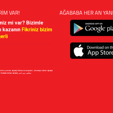
RİM VAR!
AĞABABA HER AN YAN
iniz mi var? Bizimle
n kazanın
Fikriniz bizim
ğerli
PAYLAŞIN!
riniz Bizim için
ir!
u imes yemek siparişi Dönerci restaurant , ümraniye döner siparişi
Dudullu Döner siparişi, Dudullu kebap siparişi, مطعم دونر لحم