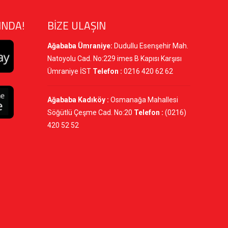
INDA!
BİZE ULAŞIN
Ağababa Ümraniye:
Dudullu Esenşehir Mah.
Natoyolu Cad. No:229 imes B Kapısı Karşısı
Ümraniye İST
Telefon :
0216 420 62 62
Ağababa Kadıköy :
Osmanağa Mahallesi
Söğütlü Çeşme Cad. No:20
Telefon :
(0216)
420 52 52