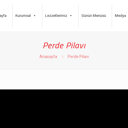
ayfa
Kurumsal
Lezzetlerimiz
Günün Menüsü
Medya
Perde Pilavı
Anasayfa
Perde Pilavı