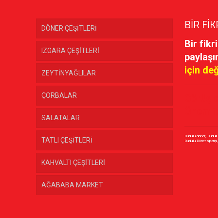
BİR FİK
DÖNER ÇEŞİTLERİ
Bir fikr
IZGARA ÇEŞİTLERİ
paylaşı
için de
ZEYTİNYAĞLILAR
ÇORBALAR
Görüşle
Önemlid
SALATALAR
Dudullu döner, Dudull
TATLI ÇEŞİTLERİ
KAHVALTI ÇEŞİTLERİ
AĞABABA MARKET