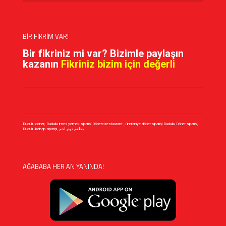
BİR FİKRİM VAR!
Bir fikriniz mi var? Bizimle paylaşın
kazanın
Fikriniz bizim için değerli
PAYLAŞIN!
Görüşleriniz Bizim için Önemlidir!
Dudullu döner, Dudullu imes yemek siparişi Dönerci restaurant , ümraniye döner siparişi Dudullu Döner siparişi,
Dudullu kebap siparişi, مطعم دونر لحم
AĞABABA HER AN YANINDA!