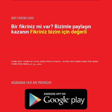
BİR FİKRİM VAR!
Bir fikriniz mi var? Bizimle paylaşın
kazanın
Fikriniz bizim için değerli
PAYLAŞIN!
Görüşleriniz Bizim için Önemlidir!
Dudullu döner, Dudullu imes yemek siparişi Dönerci restaurant , ümraniye döner siparişi Dudullu Döner siparişi,
Dudullu kebap siparişi, مطعم دونر لحم
AĞABABA HER AN YANINDA!