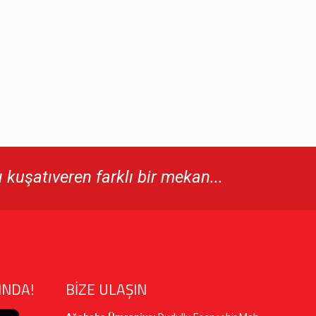
kuşatıveren farklı bir mekan...
INDA!
BİZE ULAŞIN