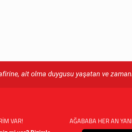
irine, ait olma duygusu yaşatan ve zamanı 
RİM VAR!
AĞABABA HER AN YAN