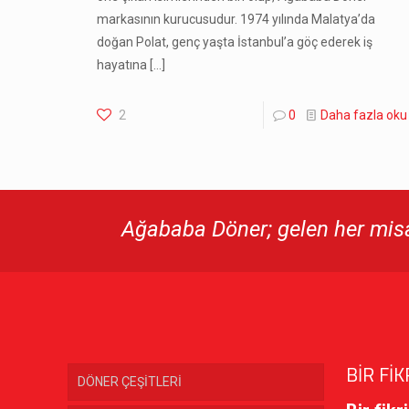
markasının kurucusudur. 1974 yılında Malatya’da
doğan Polat, genç yaşta İstanbul’a göç ederek iş
hayatına
[…]
2
0
Daha fazla oku
Ağababa Döner; gelen her misaf
BİR FİK
DÖNER ÇEŞİTLERİ