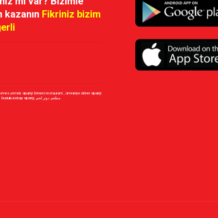
iniz mi var? Bizimle
n kazanın
Fikriniz bizim
ğerli
PAYLAŞIN!
riniz Bizim için
ir!
u imes yemek siparişi Dönerci restaurant , ümraniye döner siparişi
Dudullu Döner siparişi, Dudullu kebap siparişi, مطعم دونر لحم