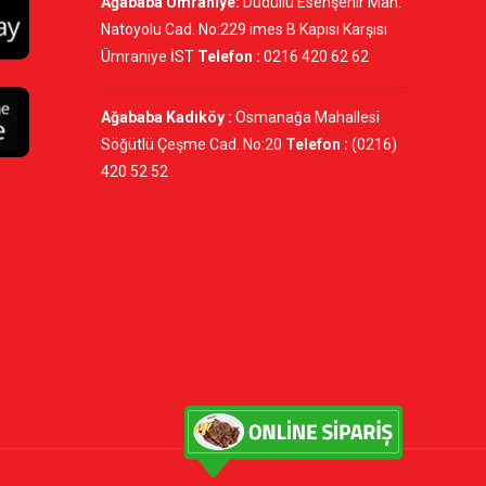
Ağababa Ümraniye:
Dudullu Esenşehir Mah.
Natoyolu Cad. No:229 imes B Kapısı Karşısı
Ümraniye İST
Telefon :
0216 420 62 62
Ağababa Kadıköy :
Osmanağa Mahallesi
Söğütlü Çeşme Cad. No:20
Telefon :
(0216)
420 52 52