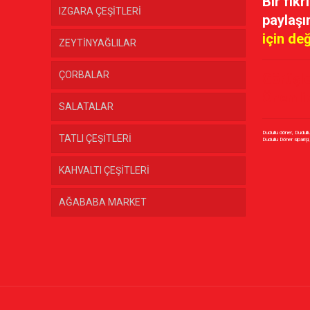
Bir fikr
IZGARA ÇEŞİTLERİ
paylaşı
için de
ZEYTİNYAĞLILAR
ÇORBALAR
Görüşle
Önemlid
SALATALAR
Dudullu döner, Dudull
TATLI ÇEŞİTLERİ
KAHVALTI ÇEŞİTLERİ
AĞABABA MARKET